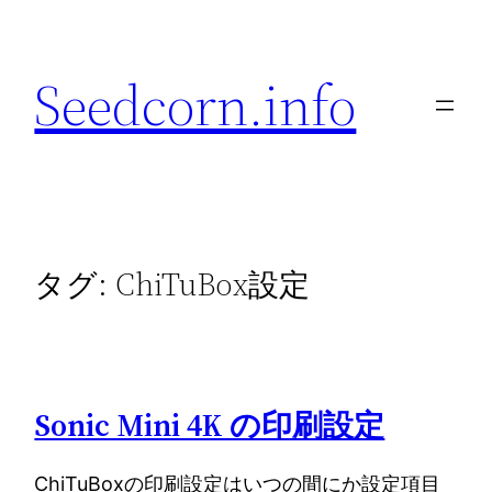
内
容
Seedcorn.info
を
ス
キ
ッ
プ
タグ:
ChiTuBox設定
Sonic Mini 4K の印刷設定
ChiTuBoxの印刷設定はいつの間にか設定項目