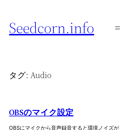
内
容
Seedcorn.info
を
ス
キ
ッ
プ
タグ:
Audio
OBSのマイク設定
OBSにマイクから音声録音すると環境ノイズが